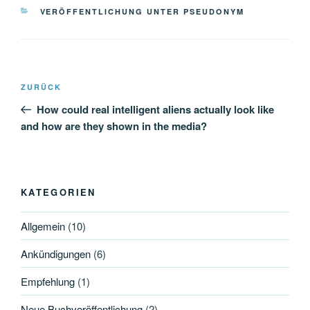
KATEGORIEN
VERÖFFENTLICHUNG UNTER PSEUDONYM
Beitragsnavigation
Vorheriger
ZURÜCK
Beitrag
How could real intelligent aliens actually look like
and how are they shown in the media?
KATEGORIEN
Allgemein
(10)
Ankündigungen
(6)
Empfehlung
(1)
Neue Buchveröffentlichung
(2)