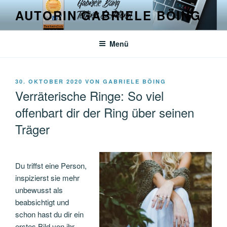
Zum
AUTORIN GABRIELE BÖING
Inhalt
springen
Menü
VERÖFFENTLICHT
30. OKTOBER 2020
VON
GABRIELE BÖING
AM
Verräterische Ringe: So viel
offenbart dir der Ring über seinen
Träger
Du triffst eine Person,
inspizierst sie mehr
unbewusst als
beabsichtigt und
schon hast du dir ein
erstes Bild von ihr