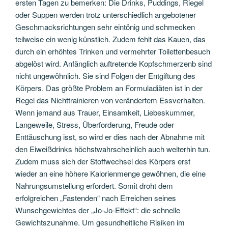
ersten Tagen zu bemerken: Die Drinks, Puddings, Riegel
oder Suppen werden trotz unterschiedlich angebotener
Geschmacksrichtungen sehr eintönig und schmecken
teilweise ein wenig künstlich. Zudem fehlt das Kauen, das
durch ein erhöhtes Trinken und vermehrter Toilettenbesuch
abgelöst wird. Anfänglich auftretende Kopfschmerzenb sind
nicht ungewöhnlich. Sie sind Folgen der Entgiftung des
Körpers. Das größte Problem an Formuladiäten ist in der
Regel das Nichttrainieren von verändertem Essverhalten.
Wenn jemand aus Trauer, Einsamkeit, Liebeskummer,
Langeweile, Stress, Überforderung, Freude oder
Enttäuschung isst, so wird er dies nach der Abnahme mit
den Eiweißdrinks höchstwahrscheinlich auch weiterhin tun.
Zudem muss sich der Stoffwechsel des Körpers erst
wieder an eine höhere Kalorienmenge gewöhnen, die eine
Nahrungsumstellung erfordert. Somit droht dem
erfolgreichen „Fastenden“ nach Erreichen seines
Wunschgewichtes der „Jo-Jo-Effekt“: die schnelle
Gewichtszunahme. Um gesundheitliche Risiken im