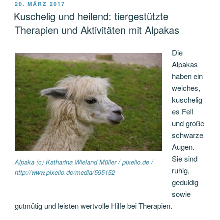
VERÖFFENTLICHT
20. MÄRZ 2017
AM
Kuschelig und heilend: tiergestützte
Therapien und Aktivitäten mit Alpakas
Die
Alpakas
haben ein
weiches,
kuschelig
es Fell
und große
schwarze
Augen.
Sie sind
Alpaka (c) Katharina Wieland Müller / pixelio.de /
ruhig,
http://www.pixelio.de/media/595152
geduldig
sowie
gutmütig und leisten wertvolle Hilfe bei Therapien.