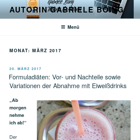
Zum
AUTORIN GABRIELE BÖING
Inhalt
springen
Menü
MONAT:
MÄRZ 2017
VERÖFFENTLICHT
20. MÄRZ 2017
AM
Formuladiäten: Vor- und Nachteile sowie
Variationen der Abnahme mit Eiweißdrinks
„Ab
morgen
nehme
ich ab!“
Der