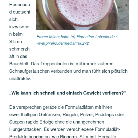
Hosenbun
d quetscht
sich
inzwische
n beim
Erbeer-Milchshake (c) Florentine / pixelio.de /
Sitzen
www.pixelio.de/media/160272
schmerzh
aft in das
Bauchfett. Das Treppenlaufen ist mit immer lauteren
Schnaufgeräuschen verbunden und man fühlt sich plötzlich
unattraktiv.
„Wie kann ich schnell und einfach Gewicht verlieren?“
Da versprechen gerade die Formuladiäten mit ihren
eiweißhaltigen Getränken, Riegeln, Pulver, Puddings oder
Suppen rapide Erfolge ohne die unangenehmen
Hungerattacken. Es werden verschiedene Formuladiät-
Produkte angeboten, wie Bionorm, Slimfast, Herbalife,