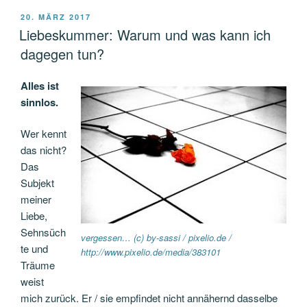
VERÖFFENTLICHT
20. MÄRZ 2017
AM
Liebeskummer: Warum und was kann ich
dagegen tun?
Alles ist
sinnlos.
Wer kennt
das nicht?
Das
Subjekt
meiner
Liebe,
Sehnsüch
vergessen… (c) by-sassi / pixelio.de /
te und
http://www.pixelio.de/media/383101
Träume
weist
mich zurück. Er / sie empfindet nicht annähernd dasselbe